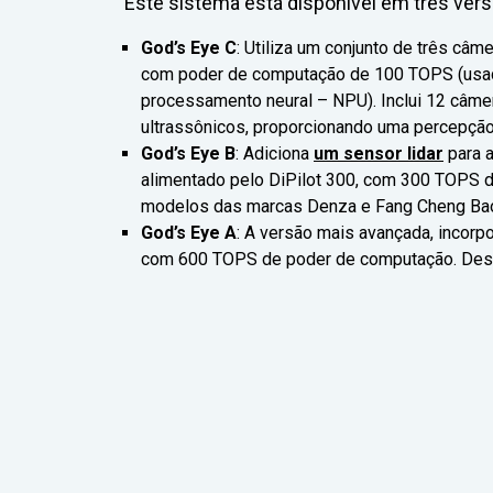
Este sistema está disponível em três ver
God’s Eye C
: Utiliza um conjunto de três câm
com poder de computação de 100 TOPS (usado
processamento neural – NPU). Inclui 12 câme
ultrassônicos, proporcionando uma percepção 
God’s Eye B
: Adiciona
um sensor lidar
para a
alimentado pelo DiPilot 300, com 300 TOPS 
modelos das marcas Denza e Fang Cheng Bao,
God’s Eye A
: A versão mais avançada, incorpo
com 600 TOPS de poder de computação. Desti