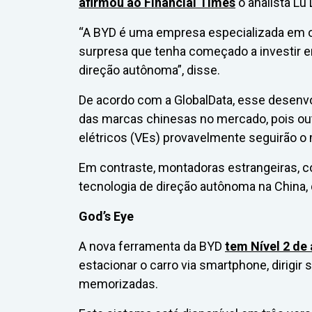
a
firmou ao Financial Times
o analista Lu
“A BYD é uma empresa especializada em ot
surpresa que tenha começado a investir 
direção autônoma”, disse.
De acordo com a GlobalData, esse desenvo
das marcas chinesas no mercado, pois out
elétricos (VEs) provavelmente seguirão 
Em contraste, montadoras estrangeiras, co
tecnologia de direção autônoma na China
God’s Eye
A nova ferramenta da BYD
tem Nível 2 d
estacionar o carro via smartphone, dirigi
memorizadas.