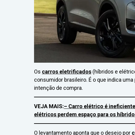
Os
carros eletrificados
(híbridos e elétr
consumidor brasileiro. É o que indica um
intenção de compra.
VEJA MAIS:
– Carro elétrico é ineficient
elétricos perdem espaço para os híbrido
O levantamento aponta que o desejo por
c