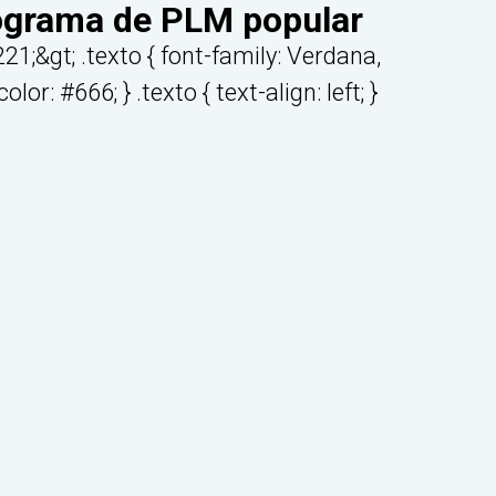
ograma de PLM popular
1;&gt; .texto { font-family: Verdana,
lor: #666; } .texto { text-align: left; }