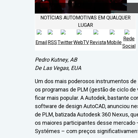
NOTÍCIAS AUTOMOTIVAS EM QUALQUER
LUGAR
Rede
Email
RSS
Twitter
WebTV
Revista
Mobile
Social
Pedro Kutney, AB
De Las Vegas, EUA
Um dos mais poderosos instrumentos de p
os programas de PLM (gestão de ciclo de v
ficar mais popular. A Autodek, bastante 
software de design AutoCAD, anunciou nest
de PLM, batizada Autodesk 360 Nexus, que
os maiores participantes desse mercado 
Systémes – com preços significativamen