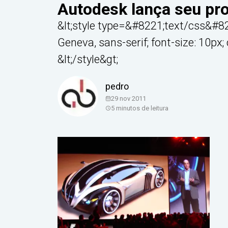
Autodesk lança seu pr
&lt;style type=&#8221;text/css&#822
Geneva, sans-serif; font-size: 10px; co
&lt;/style&gt;
pedro
29 nov 2011
5
minutos de leitura