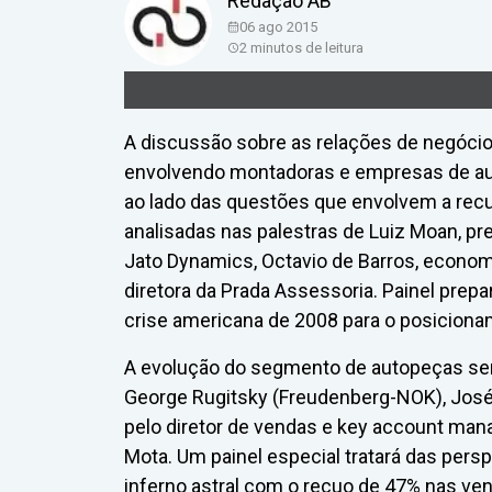
Redação AB
06 ago 2015
2
minutos de leitura
A discussão sobre as relações de negócio
envolvendo montadoras e empresas de au
ao lado das questões que envolvem a rec
analisadas nas palestras de Luiz Moan, pre
Jato Dynamics, Octavio de Barros, economi
diretora da Prada Assessoria. Painel prepar
crise americana de 2008 para o posicionam
A evolução do segmento de autopeças ser
George Rugitsky (Freudenberg-NOK), José E
pelo diretor de vendas e key account man
Mota. Um painel especial tratará das pers
inferno astral com o recuo de 47% nas ven