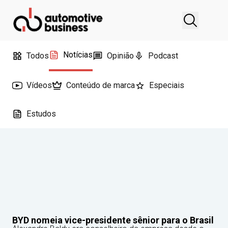
Notícias
Todos
Opinião
Podcast
Vídeos
Conteúdo de marca
Especiais
Estudos
BYD nomeia vice-presidente sênior para o Brasil