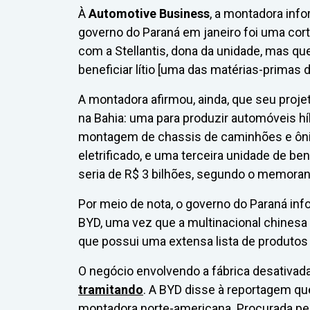
À
Automotive Business
, a montadora infor
governo do Paraná em janeiro foi uma cort
com a Stellantis, dona da unidade, mas qu
beneficiar lítio [uma das matérias-primas d
A montadora afirmou, ainda, que seu proje
na Bahia: uma para produzir automóveis híb
montagem de chassis de caminhões e ôn
eletrificado, e uma terceira unidade de be
seria de R$ 3 bilhões, segundo o memora
Por meio de nota, o governo do Paraná inf
BYD, uma vez que a multinacional chinesa p
que possui uma extensa lista de produtos 
O negócio envolvendo a fábrica desativada
tramitando
. A BYD disse à reportagem q
montadora norte-americana. Procurada pel