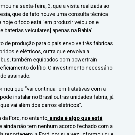
mou na sexta-feira, 3, que a visita realizada ao
esia, que de fato houve uma consulta técnica
e hoje o foco está “em produzir veículos e
e baterias veiculares] apenas na Bahia”.
to de produção para o país envolve três fábricas
ridos e elétricos, outra que envolva a
ibus, também equipados com powertrain
neficiamento do lítio. O investimento necessário
ndo assinado.
ormou que “vai continuar em tratativas com a
ode instalar no Brasil outras unidades fabris, já
que vai além dos carros elétricos”.
 da Ford, no entanto,
ainda é algo que está
ue ainda não tem nenhum acordo fechado com a
a reportagem, a Ford, por sua vez, informou que