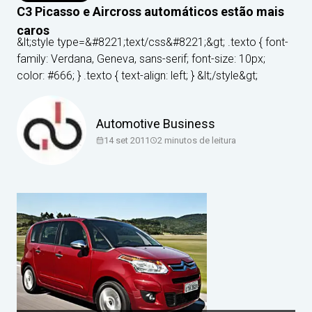
C3 Picasso e Aircross automáticos estão mais
caros
&lt;style type=&#8221;text/css&#8221;&gt; .texto { font-
family: Verdana, Geneva, sans-serif; font-size: 10px;
color: #666; } .texto { text-align: left; } &lt;/style&gt;
Automotive Business
14 set 2011
2
minutos de leitura