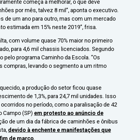
eiramente começa a melhorar, o que deve
nhões por mês, talvez 8 mil”, aponta o executivo.
es de um ano para outro, mas com um mercado
to estimada em 15% neste 2019”, frisa.
ta, com volume quase 70% maior no primeiro
ado, para 4,6 mil chassis licenciados. Segundo
ado pelo programa Caminho da Escola. “Os
s compras, levando o segmento a um ritmo
uecido, a produção do setor ficou quase
escimento de 1,3%, para 24,7 mil unidades. Isso
s ocorridos no período, como a paralisação de 42
 do Campo (SP)
em protesto ao anúncio de
ação de um dia da fábrica de caminhões e ônibus
ta,
devido à enchente e manifestações que
 fim de março
.