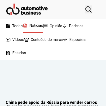
Notícias
Todos
Opinião
Podcast
Vídeos
Conteúdo de marca
Especiais
Estudos
China pede apoio da Rússia para vender carros