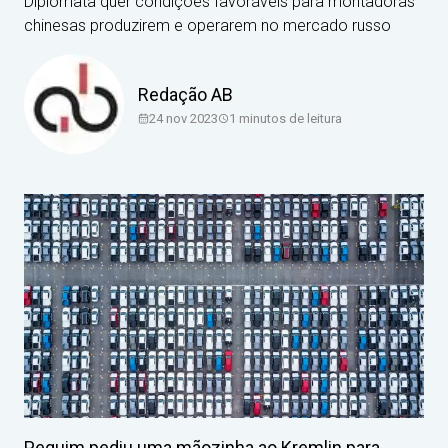
Diplomata quer condições favoráveis para montadoras
chinesas produzirem e operarem no mercado russo
Redação AB
24 nov 2023
1
minutos de leitura
Pequim pediu uma mãozinha ao Kremlin para