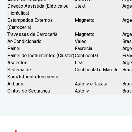
Direção Assistida (Elétrica ou
Jtekt
Arge
Hidráulica)
Estampados Externos
Magnetto
Arge
(Carroceria)
Travessas de Carroceria
Magnetto
Arge
Ar-Condicionado
Valeo
Bras
Painel
Faurecia
Arge
Painel de Instrumentos (Cluster)
Continental
Fran
Assentos
Lear
Arge
Sistema de
Continental e Marelli
Bras
Som/Infoentretenimento
Airbags
Autoliv e Takata
Bras
Cintos de Segurança
Autoliv
Bras