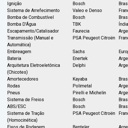
Ignição
Bosch
Bras
Sistema de Arrefecimento
Valeo e Denso
Fran
Bomba de Combustível
Bosch
Bras
Bomba D’Água
TBK
Índi
Escapamento/Catalisador
Faurecia
Arge
Transmissão (Manual e
PSA Peugeot Citroën
Fran
Automática)
Embreagem
Sachs
Euro
Bateria
Enertek
Arge
Arquitetura Eletroeletônica
Delphi
Arge
(Chicotes)
Amortecedores
Kayaba
Bras
Rodas
Polimetal
Arge
Pneus
Pirelli e Michelin
Arge
Sistema de Freios
Bosch
Bras
ABS/ESC
Bosch
Bras
Sistema de Tração
PSA Peugeot Citroën
Fran
(Homocinética)
Eixos de Rodagem
Benteler
Arge