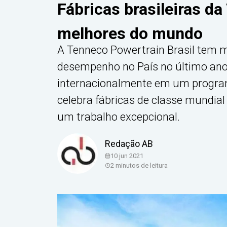
Fábricas brasileiras d
melhores do mundo
A Tenneco Powertrain Brasil tem 
desempenho no País no último ano.
internacionalmente em um progra
celebra fábricas de classe mundia
um trabalho excepcional.
Redação AB
10 jun 2021
2
minutos de leitura