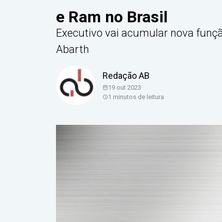
e Ram no Brasil
Executivo vai acumular nova funç
Abarth
Redação AB
19 out 2023
1
minutos de leitura