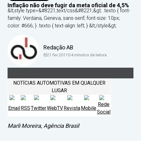
Inflação não deve fugir da meta oficial de 4,5%
&lt;style type=&#8221;text/css&#8221;&gt; .texto { font-
family: Verdana, Geneva, sans-serif; font-size: 10px;
color: #666; } .texto { text-align: left; } &lt;/style&gt;
Redação AB
21 fev 2011
4
minutos de leitura
NOTÍCIAS AUTOMOTIVAS EM QUALQUER
LUGAR
Rede
Email
RSS
Twitter
WebTV
Revista
Mobile
Social
Marli Moreira, Agência Brasil