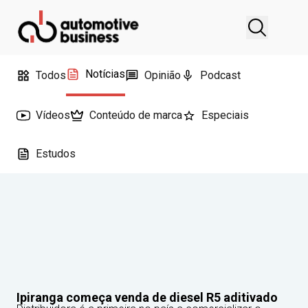
Notícias
Todos
Opinião
Podcast
Vídeos
Conteúdo de marca
Especiais
Estudos
Ipiranga começa venda de diesel R5 aditivado