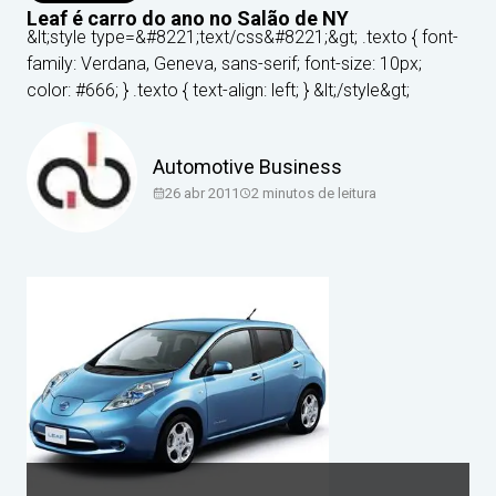
Leaf é carro do ano no Salão de NY
&lt;style type=&#8221;text/css&#8221;&gt; .texto { font-
family: Verdana, Geneva, sans-serif; font-size: 10px;
color: #666; } .texto { text-align: left; } &lt;/style&gt;
Automotive Business
26 abr 2011
2
minutos de leitura