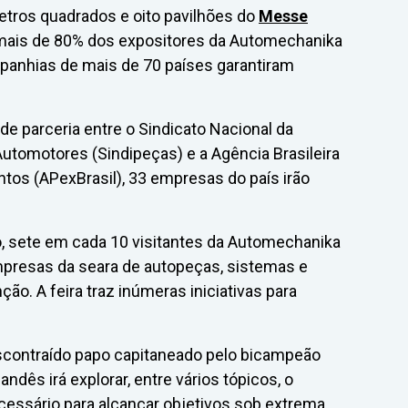
metros quadrados e oito pavilhões do
Messe
 mais de 80% dos expositores da Automechanika
mpanhias de mais de 70 países garantiram
io de parceria entre o Sindicato Nacional da
utomotores (Sindipeças) e a Agência Brasileira
os (APexBrasil), 33 empresas do país irão
, sete em cada 10 visitantes da Automechanika
empresas da seara de autopeças, sistemas e
o. A feira traz inúmeras iniciativas para
escontraído papo capitaneado pelo bicampeão
ndês irá explorar, entre vários tópicos, o
cessário para alcançar objetivos sob extrema