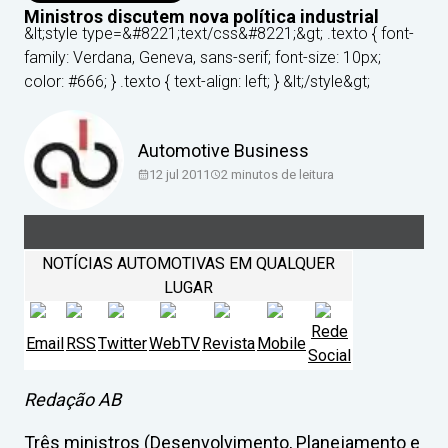
Ministros discutem nova política industrial
&lt;style type=&#8221;text/css&#8221;&gt; .texto { font-
family: Verdana, Geneva, sans-serif; font-size: 10px;
color: #666; } .texto { text-align: left; } &lt;/style&gt;
Automotive Business
12 jul 2011
2
minutos de leitura
NOTÍCIAS AUTOMOTIVAS EM QUALQUER
LUGAR
Rede
Email
RSS
Twitter
WebTV
Revista
Mobile
Social
Redação AB
Três ministros (Desenvolvimento, Planejamento e