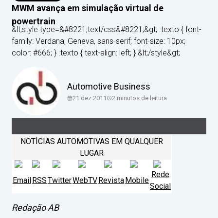
MWM avança em simulação virtual de
powertrain
&lt;style type=&#8221;text/css&#8221;&gt; .texto { font-
family: Verdana, Geneva, sans-serif; font-size: 10px;
color: #666; } .texto { text-align: left; } &lt;/style&gt;
Automotive Business
21 dez 2011
2
minutos de leitura
NOTÍCIAS AUTOMOTIVAS EM QUALQUER
LUGAR
Rede
Email
RSS
Twitter
WebTV
Revista
Mobile
Social
Redação AB