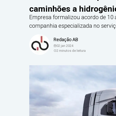
caminhões a hidrogêni
Empresa formalizou acordo de 10 
companhia especializada no servi
Redação AB
02 jan 2024
2
minutos de leitura