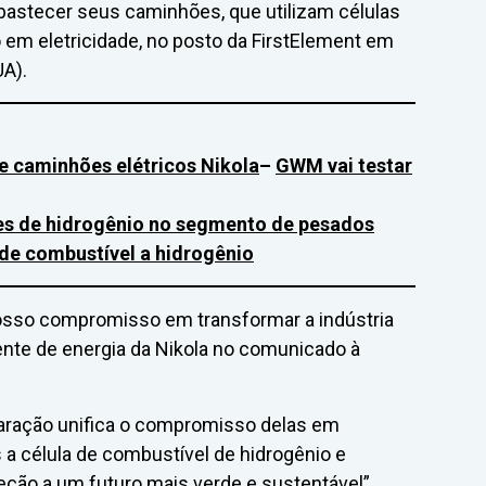
abastecer seus caminhões, que utilizam células
em eletricidade, no posto da FirstElement em
UA).
e caminhões elétricos Nikola
–
GWM vai testar
es de hidrogênio no segmento de pesados
de combustível a hidrogênio
osso compromisso em transformar a indústria
dente de energia da Nikola no comunicado à
aração unifica o compromisso delas em
 a célula de combustível de hidrogênio e
eção a um futuro mais verde e sustentável”.