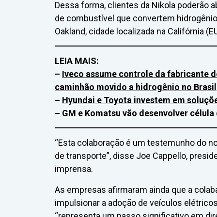
Dessa forma, clientes da Nikola poderão 
de combustível que convertem hidrogênio 
Oakland, cidade localizada na Califórnia (E
LEIA MAIS:
–
Iveco assume controle da fabricante d
caminhão movido a hidrogênio no Brasil
–
Hyundai e Toyota investem em soluçõ
–
GM e Komatsu vão desenvolver célula 
“Esta colaboração é um testemunho do n
de transporte”, disse Joe Cappello, presi
imprensa.
As empresas afirmaram ainda que a colab
impulsionar a adoção de veículos elétricos
“representa um passo significativo em dir