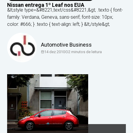
Nissan entrega 1º Leaf nos EUA
&lt;style type=&#8221;text/css&#8221;&gt; .texto { font-
family: Verdana, Geneva, sans-serif; font-size: 10px;
color: #666; } .texto { text-align: left; } &lt;/style&gt;
Automotive Business
14 dez 2010
2
minutos de leitura