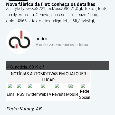
Nova fábrica da Fiat: conheça os detalhes
&lt;style type=&#8221;text/css&#8221;&gt; .texto { font-
family: Verdana, Geneva, sans-serif; font-size: 10px;
color: #666; } .texto { text-align: left; } &lt;/style&gt;
pedro
15 dez 2010
6
minutos de leitura
NOTÍCIAS AUTOMOTIVAS EM QUALQUER
LUGAR
Rede
Email
RSS
Twitter
WebTV
Revista
Mobile
Social
Pedro Kutney, AB