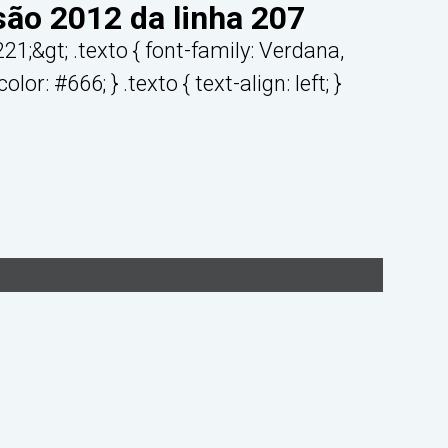
são 2012 da linha 207
1;&gt; .texto { font-family: Verdana,
lor: #666; } .texto { text-align: left; }