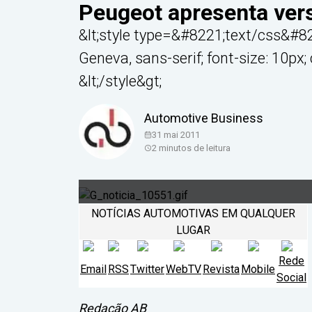
Peugeot apresenta ver
&lt;style type=&#8221;text/css&#822
Geneva, sans-serif; font-size: 10px; co
&lt;/style&gt;
Automotive Business
31 mai 2011
2
minutos de leitura
NOTÍCIAS AUTOMOTIVAS EM QUALQUER
LUGAR
Rede
Email
RSS
Twitter
WebTV
Revista
Mobile
Social
Redação AB