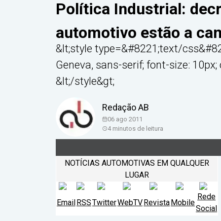
Política Industrial: dec
automotivo estão a cam
&lt;style type=&#8221;text/css&#822
Geneva, sans-serif; font-size: 10px; co
&lt;/style&gt;
Redação AB
06 ago 2011
4
minutos de leitura
NOTÍCIAS AUTOMOTIVAS EM QUALQUER
LUGAR
Rede
Email
RSS
Twitter
WebTV
Revista
Mobile
Social