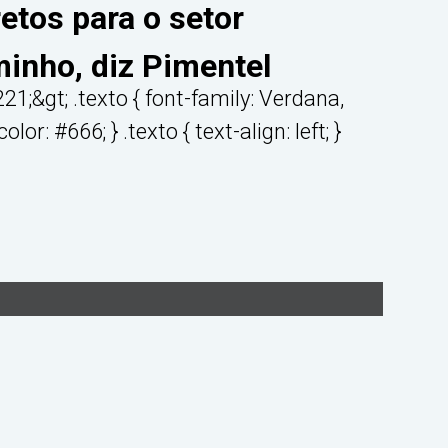
retos para o setor
inho, diz Pimentel
1;&gt; .texto { font-family: Verdana,
lor: #666; } .texto { text-align: left; }