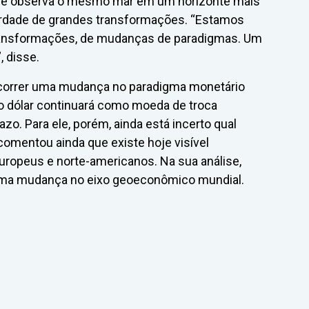
, e observa o mesmo mar em um horizonte mais
verdade de grandes transformações. “Estamos
ransformações, de mudanças de paradigmas. Um
, disse.
ocorrer uma mudança no paradigma monetário
e o dólar continuará como moeda de troca
zo. Para ele, porém, ainda está incerto qual
comentou ainda que existe hoje visível
ropeus e norte-americanos. Na sua análise,
 uma mudança no eixo geoeconômico mundial.