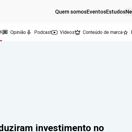
Quem somos
Eventos
Estudos
Ne
s
Opinião
Podcast
Vídeos
Conteúdo de marca
duziram investimento no