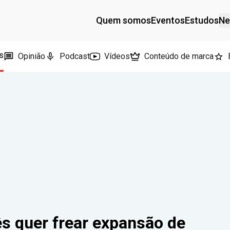
Quem somos
Eventos
Estudos
Ne
s
Opinião
Podcast
Vídeos
Conteúdo de marca
ês quer frear expansão de