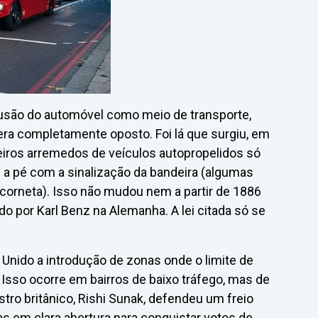
fusão do automóvel como meio de transporte,
era completamente oposto. Foi lá que surgiu, em
eiros arremedos de veículos autopropelidos só
a pé com a sinalização da bandeira (algumas
rneta). Isso não mudou nem a partir de 1886
ado por Karl Benz na Alemanha. A lei citada só se
Unido a introdução de zonas onde o limite de
 Isso ocorre em bairros de baixo tráfego, mas de
stro britânico, Rishi Sunak, defendeu um freio
 em clara abertura para conquistar votos de