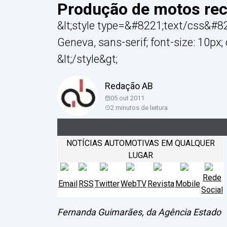
Produção de motos re
&lt;style type=&#8221;text/css&#822
Geneva, sans-serif; font-size: 10px; co
&lt;/style&gt;
Redação AB
05 out 2011
2
minutos de leitura
NOTÍCIAS AUTOMOTIVAS EM QUALQUER
LUGAR
Rede
Email
RSS
Twitter
WebTV
Revista
Mobile
Social
Fernanda Guimarães, da Agência Estado