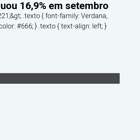
cuou 16,9% em setembro
1;&gt; .texto { font-family: Verdana,
lor: #666; } .texto { text-align: left; }