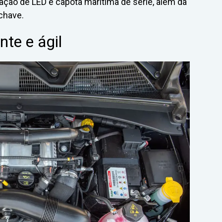
ação de LED e capota marítima de série, além da
chave.
te e ágil