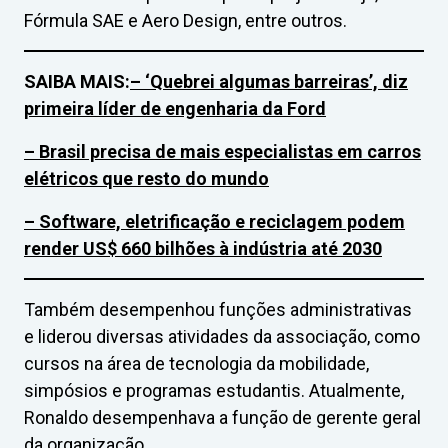
Fórmula SAE e Aero Design, entre outros.
SAIBA MAIS:
– ‘Quebrei algumas barreiras’, diz
primeira líder de engenharia da Ford
– Brasil precisa de mais especialistas em carros
elétricos que resto do mundo
– Software, eletrificação e reciclagem podem
render US$ 660 bilhões à indústria até 2030
Também desempenhou funções administrativas
e liderou diversas atividades da associação, como
cursos na área de tecnologia da mobilidade,
simpósios e programas estudantis. Atualmente,
Ronaldo desempenhava a função de gerente geral
da organização.