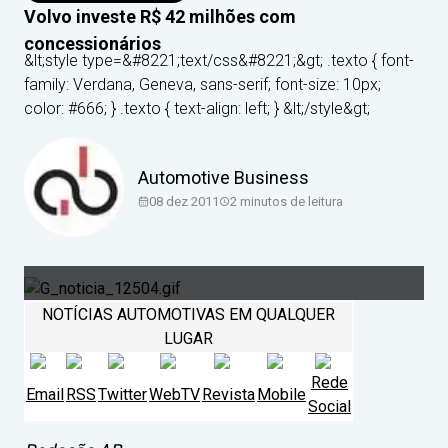
Volvo investe R$ 42 milhões com
concessionários
&lt;style type=&#8221;text/css&#8221;&gt; .texto { font-
family: Verdana, Geneva, sans-serif; font-size: 10px;
color: #666; } .texto { text-align: left; } &lt;/style&gt;
Automotive Business
08 dez 2011
2
minutos de leitura
NOTÍCIAS AUTOMOTIVAS EM QUALQUER
LUGAR
Rede
Email
RSS
Twitter
WebTV
Revista
Mobile
Social