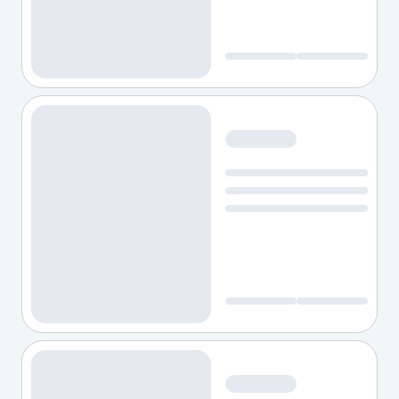
Fiat 147: fatos sobre o carro cinquentão que foi pioneiro no Bras
Mercado de carros usados segue em alta e busca recorde
BYD amplia linha de híbridos flex com foco em SUVs