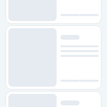
Transformação tecnológica vai muito além da eletrificação
Os aprendizados e as consequências para o mercado local
F&amp;I não é acessório. É onde o resultado realmente acontec