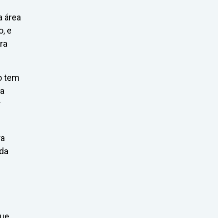
a área
o, e
ra
do tem
sa
r
ra
nda
que