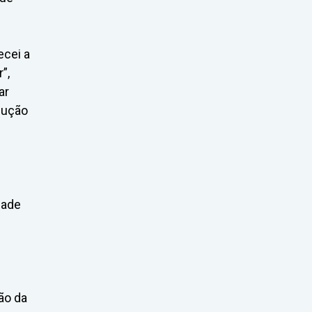
ecei a
”,
ar
lução
dade
ão da