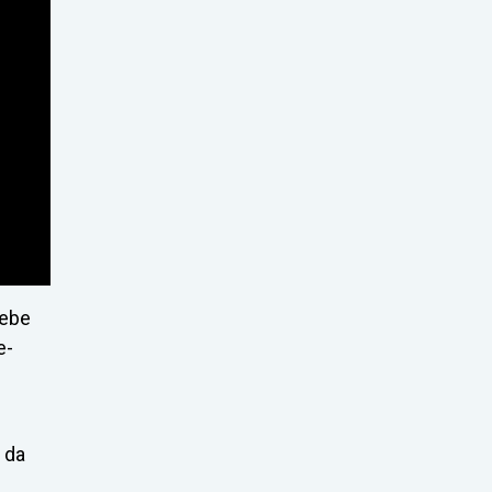
cebe
e-
 da