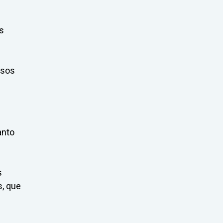
s
ssos
anto
s
s, que