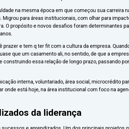
aculdade na mesma época em que começou sua carreira n
. Migrou para áreas institucionais, com olhar para impact
eira. O propósito e novos desafios foram determinantes pa
 anos.
dê prazer e tem q ter fit com a cultura da empresa. Quan
o quase que um casamento ali, no sentido, de que a empre
se construindo essa relação de longo prazo, passando po
cação interna, voluntariado, área social, microcrédito pa
 onde está hoje, na área institucional com foco na age
dizados da liderança
sucessos e aprendizados. Um dos principais projetos 