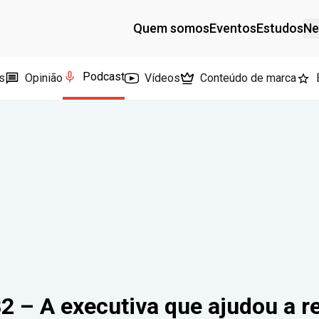
Quem somos
Eventos
Estudos
Ne
Podcast
s
Opinião
Vídeos
Conteúdo de marca
2 – A executiva que ajudou a r