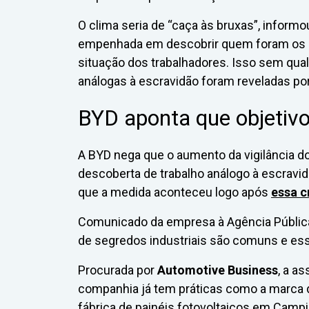
O clima seria de “caça às bruxas”, inform
empenhada em descobrir quem foram os r
situação dos trabalhadores. Isso sem qua
análogas à escravidão foram reveladas po
BYD aponta que objetivo 
A BYD nega que o aumento da vigilância d
descoberta de trabalho análogo à escravidã
que a medida aconteceu logo após
essa cr
Comunicado da empresa à Agência Pública
de segredos industriais são comuns e esse
Procurada por
Automotive Business
, a a
companhia já tem práticas como a marca d’
fábrica de painéis fotovoltaicos em Cam