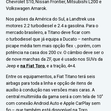
Chevrolet S10, Nissan Frontier, Mitsubishi L200 e
Volkswagen Amarok.
Nos países da América do Sul, a Landtrek usa
motores 2.2 turbodiesel e 2.4 a gasolina. Para o
mercado brasileiro, a Titano deve ficar com
o turbodiesel que já equipa a Ducato – nenhuma
picape média tem mais opção flex -, porém, com
potência na casa dos 200 cv. O câmbio deve ser o
de nove marchas da ZF, que é usado nos SUVs da
Jeep e
na Fiat Toro
, e a tração, 4×4.
Entre os equipamentos, a Fiat Titano terá seis
airbags para toda a linha e opção de itens de
auxílio à condução nas versões mais caras. A
central multimídia da gama será a com tela de 10″
com conexão Android Auto e Apple CarPlay sem
fio – que também está disponível na Toro.