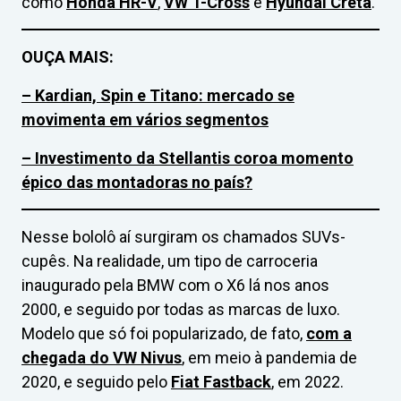
como
Honda HR-V
,
VW T-Cross
e
Hyundai Creta
.
OUÇA MAIS:
– Kardian, Spin e Titano: mercado se
movimenta em vários segmentos
– Investimento da Stellantis coroa momento
épico das montadoras no país?
Nesse bololô aí surgiram os chamados SUVs-
cupês. Na realidade, um tipo de carroceria
inaugurado pela BMW com o X6 lá nos anos
2000, e seguido por todas as marcas de luxo.
Modelo que só foi popularizado, de fato,
com a
chegada do VW Nivus
, em meio à pandemia de
2020, e seguido pelo
Fiat Fastback
, em 2022.