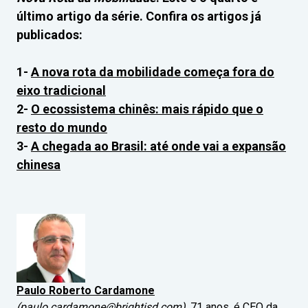
último artigo da série. Confira os artigos já
publicados:
1-
A nova rota da mobilidade começa fora do
eixo tradicional
2-
O ecossistema chinês: mais rápido que o
resto do mundo
3-
A chegada ao Brasil: até onde vai a expansão
chinesa
Paulo Roberto Cardamone
(
paulo.cardamone@brightisd.com
)
, 71 anos, é CEO da