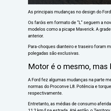
As principais mudanças no design do Ford 
Os faróis em formato de “L” seguem a nova
modelos como a picape Maverick. A grade f
anterior.
Para-choques dianteiro e traseiro foram mo
polegadas são exclusivas.
Motor é o mesmo, mas 
A Ford fez algumas mudanças na parte mec
normas do Proconve L8. Potência e torqu
respectivamente.
Entretanto, as médias de consumo aferidas
11,2 km/l na estrada. Até então, o Territo