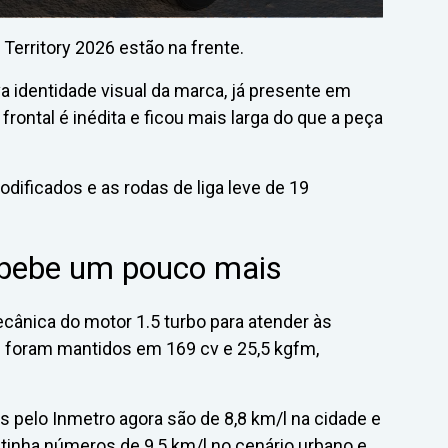
Territory 2026 estão na frente.
 identidade visual da marca, já presente em
rontal é inédita e ficou mais larga do que a peça
dificados e as rodas de liga leve de 19
bebe um pouco mais
ânica do motor 1.5 turbo para atender às
e foram mantidos em 169 cv e 25,5 kgfm,
 pelo Inmetro agora são de 8,8 km/l na cidade e
ry tinha números de 9,5 km/l no cenário urbano e