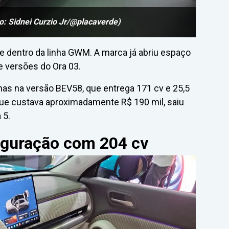
: Sidnei Curzio Jr/@placaverde)
te dentro da linha GWM. A marca já abriu espaço
e versões do Ora 03.
enas na versão BEV58, que entrega 171 cv e 25,5
 que custava aproximadamente R$ 190 mil, saiu
 5.
iguração com 204 cv