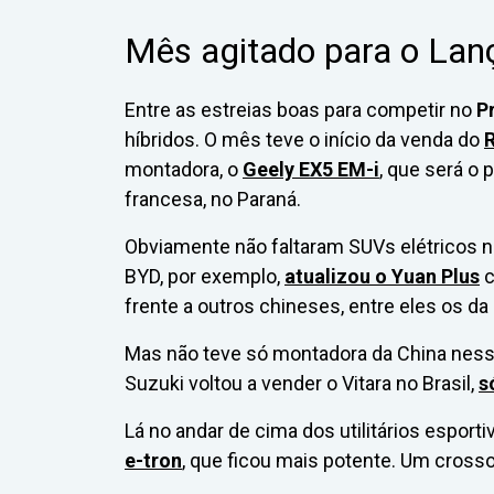
Mês agitado para o La
Entre as estreias boas para competir no
P
híbridos. O mês teve o início da venda do
R
montadora, o
Geely EX5 EM-i
, que será o 
francesa, no Paraná.
Obviamente não faltaram SUVs elétricos 
BYD, por exemplo,
atualizou o Yuan Plus
c
frente a outros chineses, entre eles os d
Mas não teve só montadora da China nessa 
Suzuki voltou a vender o Vitara no Brasil,
s
Lá no andar de cima dos utilitários espo
e-tron
, que ficou mais potente. Um cross