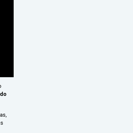
o
 do
as,
es