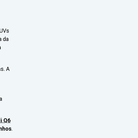
SUVs
a da
a
s. A
a
i Q6
nhos
.