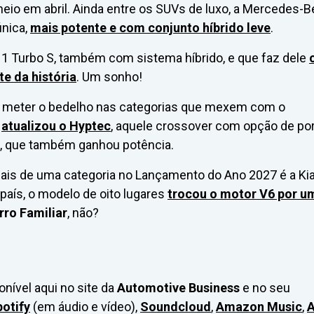
cheio em abril. Ainda entre os SUVs de luxo, a Mercedes-
única,
mais potente e com conjunto híbrido leve
.
11 Turbo S, também com sistema híbrido, e que faz dele
e da história
. Um sonho!
 meter o bedelho nas categorias que mexem com o
C
atualizou o Hyptec
, aquele crossover com opção de po
ta, que também ganhou potência.
mais de uma categoria no Lançamento do Ano 2027 é a Ki
 país, o modelo de oito lugares
trocou o motor V6 por u
rro Familiar
, não?
onível aqui no site da
Automotive Business
e no seu
otify
(em áudio e vídeo),
Soundcloud
,
Amazon Music
,
A